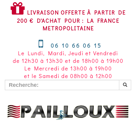
LIVRAISON
OFFERTE
LIVRAISON OFFERTE À PARTIR DE
À
200 € D'ACHAT POUR : LA FRANCE
PARTIR
METROPOLITAINE
DE
200
06 10 66 06 15
€
Le Lundi, Mardi, Jeudi et Vendredi
D'ACHAT
de 12h30 à 13h30 et de 18h00 à 19h00
POUR
Le Mercredi de 13h00 à 19h00
LA
et le Samedi de 08h00 à 12h00
FRANCE
METROPOLITAINE~