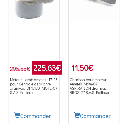
225.63
€
11.50
€
295.55€
Moteur Lamb ametek 117123
Charbon pour moteur
pour Centrale aspirante
Ametek Mote-07
drainvac DF1E130 MOTE-07
ASPIRATION drainvac
S.A.S Pailloux
BROS-27 S.A.S Pailloux
Commander
Commander