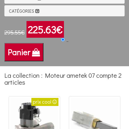
CATÉGORIES
225.63€
295.55€
_
Panier
La collection : Moteur ametek 07 compte 2
articles
prix cool