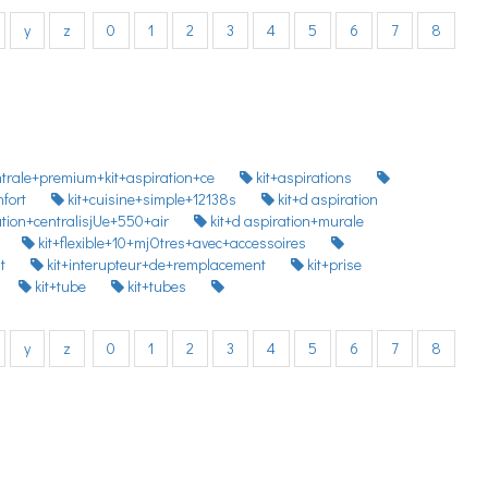
y
z
0
1
2
3
4
5
6
7
8
ntrale+premium+kit+aspiration+ce
kit+aspirations
nfort
kit+cuisine+simple+12138s
kit+d aspiration
ation+centralisjUe+550+air
kit+d aspiration+murale
kit+flexible+10+mjOtres+avec+accessoires
nt
kit+interupteur+de+remplacement
kit+prise
kit+tube
kit+tubes
y
z
0
1
2
3
4
5
6
7
8