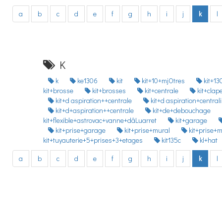
a
b
c
d
e
f
g
h
i
j
k
l
K
k
ke1306
kit
kit+10+mjOtres
kit+13
kit+brosse
kit+brosses
kit+centrale
kit+clap
kit+d aspiration++centrale
kit+d aspiration+centra
kit+d+aspiration++centrale
kit+de+debouchage
kit+flexible+astrovac+vanne+dâLuarret
kit+garage
kit+prise+garage
kit+prise+mural
kit+prise+
kit+tuyauterie+5+prises+3+etages
kit135c
kl+hat
a
b
c
d
e
f
g
h
i
j
k
l