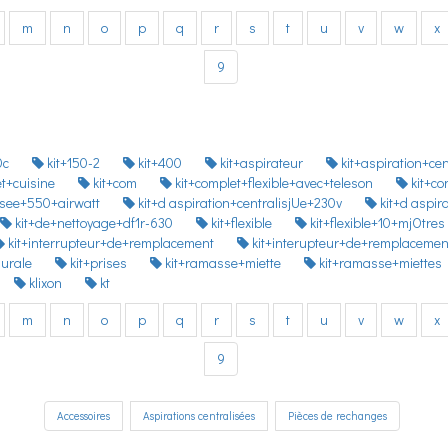
m
n
o
p
q
r
s
t
u
v
w
x
9
0c
kit+150-2
kit+400
kit+aspirateur
kit+aspiration+ce
et+cuisine
kit+com
kit+complet+flexible+avec+teleson
kit+co
lisee+550+airwatt
kit+d aspiration+centralisjUe+230v
kit+d aspir
kit+de+nettoyage+df1r-630
kit+flexible
kit+flexible+10+mjOtres
kit+interrupteur+de+remplacement
kit+interupteur+de+remplaceme
murale
kit+prises
kit+ramasse+miette
kit+ramasse+miettes
klixon
kt
m
n
o
p
q
r
s
t
u
v
w
x
9
Accessoires
Aspirations centralisées
Pièces de rechanges