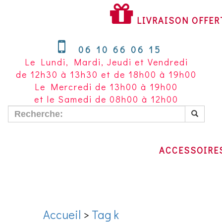
LIVRAISON
OFFERTE
LIVRAISON OFFER
À
PARTIR
06 10 66 06 15
DE
Le Lundi, Mardi, Jeudi et Vendredi
200
de 12h30 à 13h30 et de 18h00 à 19h00
€
Le Mercredi de 13h00 à 19h00
D'ACHAT
et le Samedi de 08h00 à 12h00
POUR
LA
FRANCE
METROPOLITAINE
ACCESSOIRE
Accueil
>
Tag k