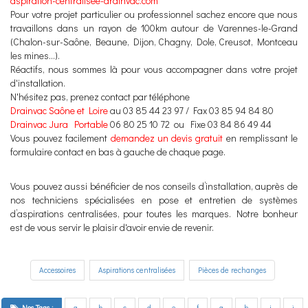
aspiration-centralisee-drainvac.com
Pour votre projet particulier ou professionnel sachez encore que nous
travaillons dans un rayon de 100km autour de Varennes-le-Grand
(Chalon-sur-Saône, Beaune, Dijon, Chagny, Dole, Creusot, Montceau
les mines...).
Réactifs, nous sommes là pour vous accompagner dans votre projet
d'installation.
N'hésitez pas, prenez contact par téléphone
Drainvac Saône et Loire
au 03 85 44 23 97 / Fax 03 85 94 84 80
Drainvac Jura
Portable
06 80 25 10 72 ou Fixe 03 84 86 49 44
Vous pouvez facilement
demandez un devis gratuit
en remplissant le
formulaire contact en bas à gauche de chaque page.
Vous pouvez aussi bénéficier de nos conseils d’installation, auprès de
nos techniciens spécialisées en pose et entretien de systèmes
d’aspirations centralisées, pour toutes les marques. Notre bonheur
est de vous servir le plaisir d'avoir envie de revenir.
Accessoires
Aspirations centralisées
Pièces de rechanges
Nos Tags :
a
b
c
d
e
f
g
h
i
j