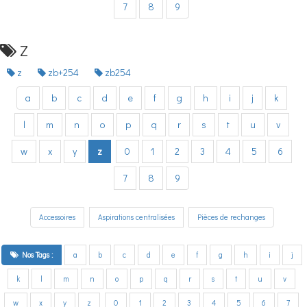
7
8
9
Z
z
zb+254
zb254
a
b
c
d
e
f
g
h
i
j
k
l
m
n
o
p
q
r
s
t
u
v
w
x
y
z
0
1
2
3
4
5
6
7
8
9
Accessoires
Aspirations centralisées
Pièces de rechanges
Nos Tags :
a
b
c
d
e
f
g
h
i
j
k
l
m
n
o
p
q
r
s
t
u
v
w
x
y
z
0
1
2
3
4
5
6
7