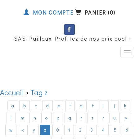
MON COMPTE
PANIER (0)
SAS Pailloux Profitez de nos prix cool sur
Accueil
>
Tag z
a
b
c
d
e
f
g
h
i
j
k
l
m
n
o
p
q
r
s
t
u
v
w
x
y
z
0
1
2
3
4
5
6