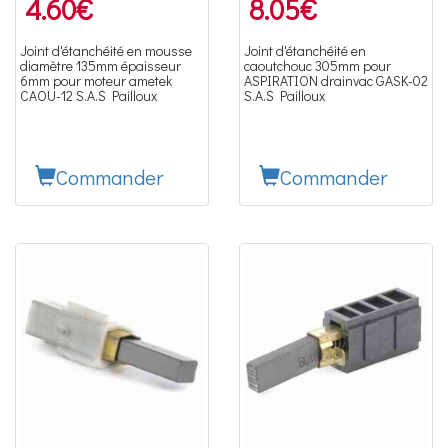
4.60
€
8.05
€
Joint d'étanchéité en mousse
Joint d'étanchéité en
diamètre 135mm épaisseur
caoutchouc 305mm pour
6mm pour moteur ametek
ASPIRATION drainvac GASK-02
CAOU-12 S.A.S Pailloux
S.A.S Pailloux
Commander
Commander