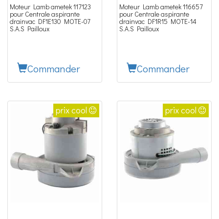
Moteur Lamb ametek 117123
Moteur Lamb ametek 116657
pour Centrale aspirante
pour Centrale aspirante
drainvac DF1E130 MOTE-07
drainvac DF1R15 MOTE-14
S.A.S Pailloux
S.A.S Pailloux
Commander
Commander
prix cool
prix cool