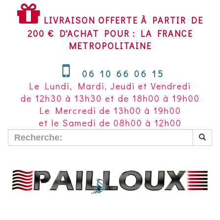
LIVRAISON
OFFERTE
LIVRAISON OFFERTE À PARTIR DE
À
200 € D'ACHAT POUR : LA FRANCE
PARTIR
METROPOLITAINE
DE
200
06 10 66 06 15
€
Le Lundi, Mardi, Jeudi et Vendredi
D'ACHAT
de 12h30 à 13h30 et de 18h00 à 19h00
POUR
Le Mercredi de 13h00 à 19h00
LA
et le Samedi de 08h00 à 12h00
FRANCE
METROPOLITAINE~