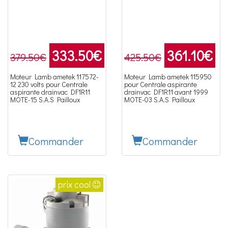
333.50
€
361.10
€
379.50€
425.50€
Moteur Lamb ametek 117572-
Moteur Lamb ametek 115950
12 230 volts pour Centrale
pour Centrale aspirante
aspirante drainvac DF1R11
drainvac DF1R11 avant 1999
MOTE-15 S.A.S Pailloux
MOTE-03 S.A.S Pailloux
Commander
Commander
prix cool