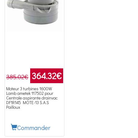
364.32
€
385.02€
Moteur 3 turbines 1600W
Lamb ametek 117502 pour
Centrale aspirante drainvac
DF1R145 MOTE-13 S.A.S
Pailloux
Commander