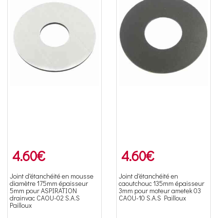
4.60
€
4.60
€
Joint d'étanchéité en mousse
Joint d'étanchéité en
diamètre 175mm épaisseur
caoutchouc 135mm épaisseur
5mm pour ASPIRATION
3mm pour moteur ametek 03
drainvac CAOU-02 S.A.S
CAOU-10 S.A.S Pailloux
Pailloux