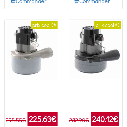
Commander
Commander
prix cool
prix cool
225.63
€
240.12
€
295.55€
282.90€